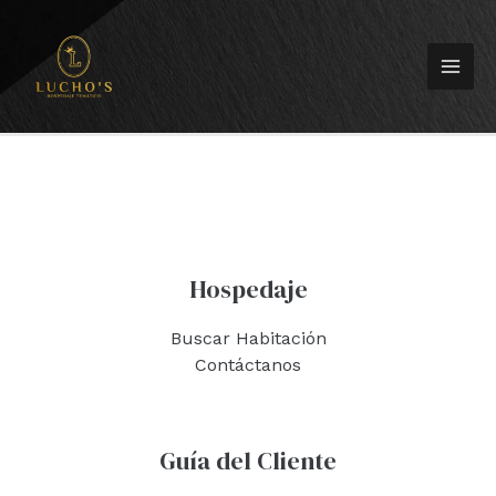
Ir
MA
al
ME
contenido
Hospedaje
Buscar Habitación
Contáctanos
Guía del Cliente