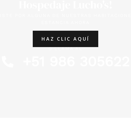
Hospedaje Lucho's!
IDISTE POR ALGUNA DE NUESTRAS HABITACIONE
ESTANCIA AHORA
HAZ CLIC AQUÍ
O LLAMA AL
+51 986 305622